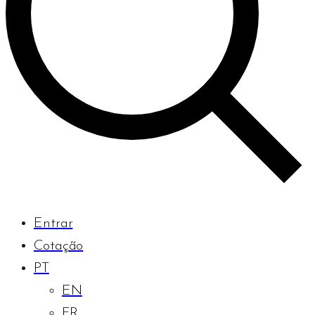
Entrar
Cotação
PT
EN
FR